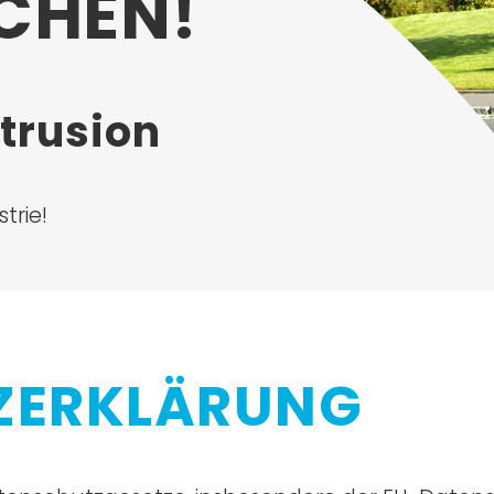
CHEN!
xtrusion
trie!
ZERKLÄRUNG