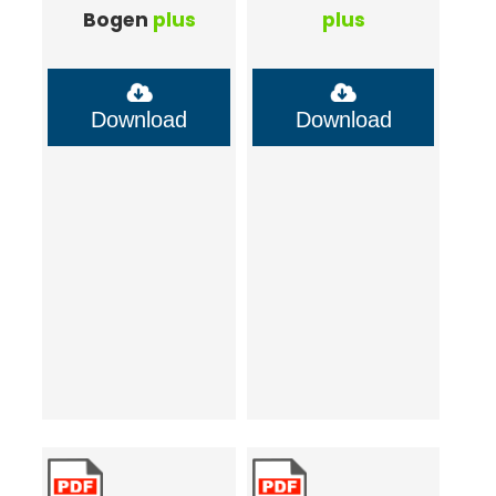
Bogen
plus
plus
Download
Download