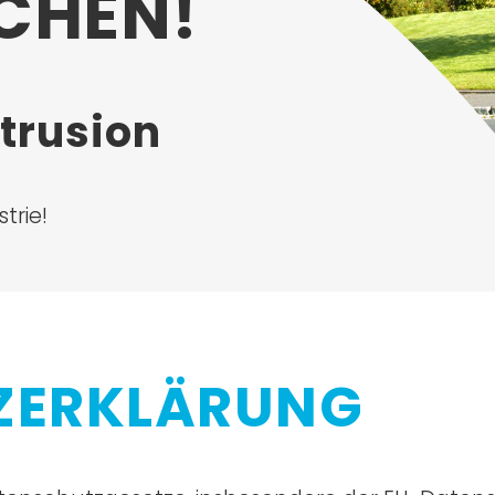
CHEN!
xtrusion
trie!
ZERKLÄRUNG