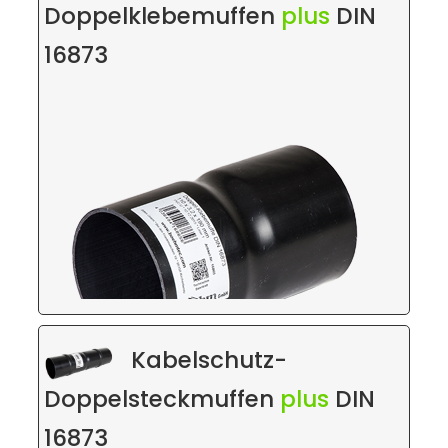
Doppelklebemuffen
plus
DIN
16873
Ausführung:
PVC-U 100% Neumaterial
DIN 16873
Vollwandrohr
Klebemuffe
Kabelschutz-
DN 110 - 160
Doppelsteckmuffen
plus
DIN
SDR 20 / 34
SN 8 / 32
16873